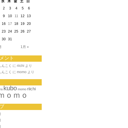
水
木
金
土
日
2
3
4
5
6
9
10
11
12
13
16
17
18
19
20
23
24
25
26
27
30
31
月
1月 »
メント
しんこく
に riichi より
しんこく
に momo より
kubo
riichi
ra
momo
ｍｏｍｏ
ブ
月
月
月