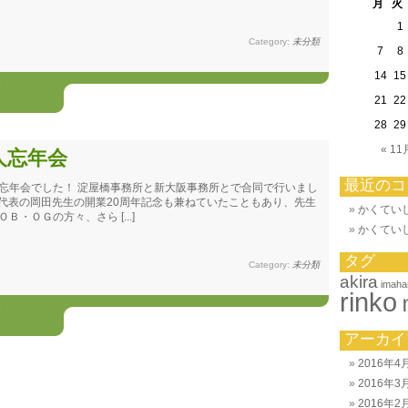
月
火
1
Category:
未分類
7
8
14
15
5
21
22
28
29
« 11
人忘年会
最近のコ
忘年会でした！ 淀屋橋事務所と新大阪事務所とで合同で行いまし
務所代表の岡田先生の開業20周年記念も兼ねていたこともあり、先生
かくてい
・ＯＧの方々、さら [...]
かくてい
タグ
Category:
未分類
akira
imaha
rinko
5
アーカイ
2016年4
2016年3
2016年2