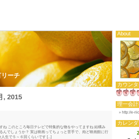
About
言リーチ
カウンタ
月, 2015
理一会計
http://e-ri
カレンダ
すね このところ毎日テレビで特集的な物をやってますね 結構み
るんでしょうか？ 実は映画ってちょっと苦手で、殆ど映画館に行
人生で５～６回くらいです [...]