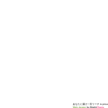
あなたに届け一言リーチ is proudly
Web design
by Bright
Cherry
.