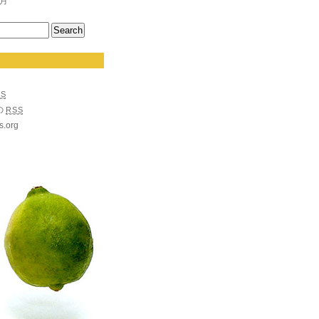
1月
SS
の
RSS
s.org