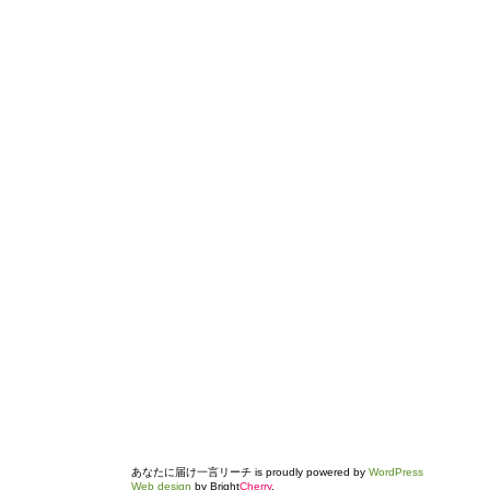
あなたに届け一言リーチ is proudly powered by
WordPress
Web design
by Bright
Cherry
.